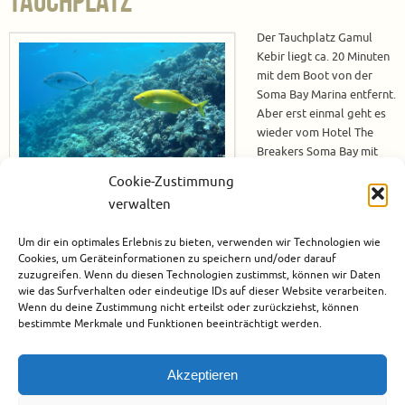
Tauchplatz
Der Tauchplatz Gamul
Kebir liegt ca. 20 Minuten
mit dem Boot von der
Soma Bay Marina entfernt.
Aber erst einmal geht es
wieder vom Hotel The
Breakers Soma Bay mit
dem Bus vom ORCA Dive
Cookie-Zustimmung
Club Soma Bay zur Marina.
verwalten
Hier wartete schon die Crew auf unsere Ankunft. Die Ausrüstung wird an
Board gebracht und alle Teilnehmer beginnen ihre persönliche
Um dir ein optimales Erlebnis zu bieten, verwenden wir Technologien wie
Ausrüstung zusammen zu bauen. Nachdem alle fertig sind legt das…
Cookies, um Geräteinformationen zu speichern und/oder darauf
zuzugreifen. Wenn du diesen Technologien zustimmst, können wir Daten
Weiterlesen
wie das Surfverhalten oder eindeutige IDs auf dieser Website verarbeiten.
Wenn du deine Zustimmung nicht erteilst oder zurückziehst, können
bestimmte Merkmale und Funktionen beeinträchtigt werden.
August 5, 2022
Afrika
,
Ägypten
,
Soma Bay
,
Tauchen
1
Akzeptieren