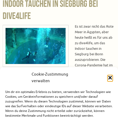
Indoor tauchen in Siegburg bei
dive4life
Es ist zwar nicht das Rote
Meer in Ägypten, aber
heute heißt es für uns ab
zu dive4life, um das
Indoor tauchen in
Siegburg bei Bonn
auszuprobieren. Die
Corona-Pandemie hat im
Jahr 2020 all unsere Pläne
Cookie-Zustimmung
durchkreuzt. Die geplanten Reisen nach Ägypten zur Familie und zum
verwalten
Tauchen waren nicht möglich. Aber die neu erworbene Kamera und die
neuen Tauchanzüge müssen ja mal getestet werden. Für uns ist die
Um dir ein optimales Erlebnis zu bieten, verwenden wir Technologien wie
naheliegendste Möglichkeit…
Cookies, um Geräteinformationen zu speichern und/oder darauf
zuzugreifen. Wenn du diesen Technologien zustimmst, können wir Daten
Weiterlesen
wie das Surfverhalten oder eindeutige IDs auf dieser Website verarbeiten.
Wenn du deine Zustimmung nicht erteilst oder zurückziehst, können
bestimmte Merkmale und Funktionen beeinträchtigt werden.
September 2, 2021
Deutschland
,
Europa
,
Tauchen