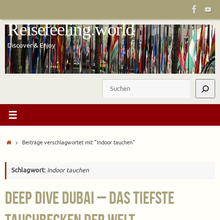
Zum
Inhalt
Reisefeeling.world
springen
Discover & Enjoy
Suchen
Start
Beiträge verschlagwortet mit "Indoor tauchen"
Schlagwort:
Indoor tauchen
Deep Dive Dubai – Das tiefste