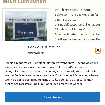
nach Edinburgh
Im Juli 2016 kam Hischams
Schwester Hala aus Ägypten für
einen Besuch zu
uns nach Deutschland. Sie hat vor
27 Jahren mit Ihrem Mann in
Edinburgh gelebt und wollte die
Stadt gerne wieder besuchen. Und
da ich mich auch sehr gerne dort
Cookie-Zustimmung
aufhalte, habe ich nicht lange
verwalten
gezögert und bin mitgefahren. Wir hatten nur 2 Tage Zeit in Edinburgh,
daher konnten wir nicht so viel unternehmen, aber Edinburgh ist auch für
Um dir ein optimales Erlebnis zu bieten, verwenden wir Technologien wie
einen Kurztrip…
Cookies, um Geräteinformationen zu speichern und/oder darauf
zuzugreifen. Wenn du diesen Technologien zustimmst, können wir Daten
Weiterlesen
wie das Surfverhalten oder eindeutige IDs auf dieser Website verarbeiten.
Wenn du deine Zustimmung nicht erteilst oder zurückziehst, können
bestimmte Merkmale und Funktionen beeinträchtigt werden.
August 2, 2016
Edinburgh
,
Europa
,
Großbritannien
,
Schottland
,
Städtereise
Akzeptieren