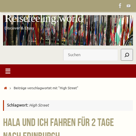
Zum
Inhalt
Reisefeeling.world
springen
Discover & Enjoy
Suchen
Start
Beiträge verschlagwortet mit "High Street"
Schlagwort:
High Street
Hala und ich fahren für 2 Tage