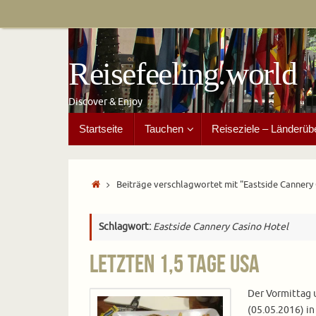
Zum
Inhalt
springen
Reisefeeling.world
Discover & Enjoy
Zum
Startseite
Tauchen
Reiseziele – Länderüb
Inhalt
springen
Start
Beiträge verschlagwortet mit "Eastside Cannery
Schlagwort:
Eastside Cannery Casino Hotel
Letzten 1,5 Tage USA
Der Vormittag 
(05.05.2016) i