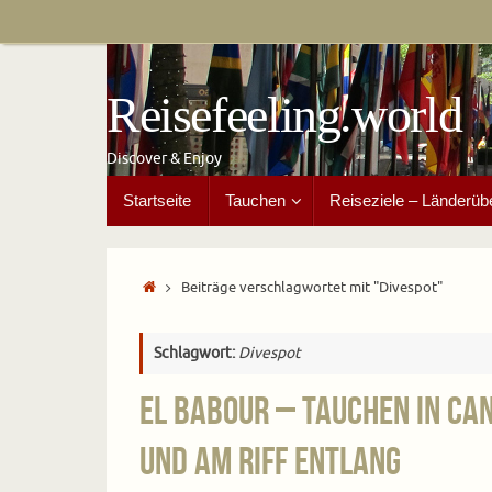
Zum
Inhalt
springen
Reisefeeling.world
Discover & Enjoy
Zum
Startseite
Tauchen
Reiseziele – Länderüb
Inhalt
springen
Start
Beiträge verschlagwortet mit "Divespot"
Schlagwort:
Divespot
El Babour – Tauchen in Ca
und am Riff entlang