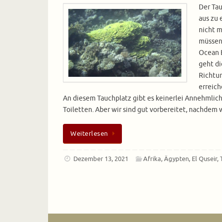
Der Tau
aus zu 
nicht m
müssen
Ocean B
geht di
Richtun
erreich
An diesem Tauchplatz gibt es keinerlei Annehmlich
Toiletten. Aber wir sind gut vorbereitet, nachdem
Weiterlesen
Dezember 13, 2021
Afrika
,
Ägypten
,
El Quseir
,