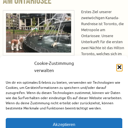
am Ontariosee
Erstes Ziel unserer
zweiwöchigen Kanada-
Rundreise ist Toronto, die
Metropole am
Ontariosee. Unsere
Unterkunft für die ersten
zwei Nächte ist das Hilton
Toronto, welches sich im
Stadtzentrum befindet
Cookie-Zustimmung
und ein sehr guter Ausgangspunkt ist um die Stadt zu erkunden. Hilton
verwalten
Toronto – Unsere Unterkunft Unser Zimmer befindet sich in der neunten
Etage ganz am Ende des Ganges. Bereits die Fahrt zum neunten Stock ist
Um dir ein optimales Erlebnis zu bieten, verwenden wir Technologien wie
ein kleines Abenteuer, denn es gibt zwei…
Cookies, um Geräteinformationen zu speichern und/oder darauf
zuzugreifen. Wenn du diesen Technologien zustimmst, können wir Daten
Weiterlesen
wie das Surfverhalten oder eindeutige IDs auf dieser Website verarbeiten.
Wenn du deine Zustimmung nicht erteilst oder zurückziehst, können
bestimmte Merkmale und Funktionen beeinträchtigt werden.
August 2, 2018
Kanada
,
Nordamerika
,
Rundreise
0
Akzeptieren