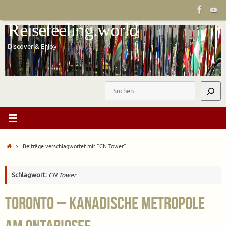
Zum
Inhalt
Reisefeeling.world
springen
Discover & Enjoy
Suchen
Start
Beiträge verschlagwortet mit "CN Tower"
Schlagwort:
CN Tower
Toronto – Kanadische Metropole