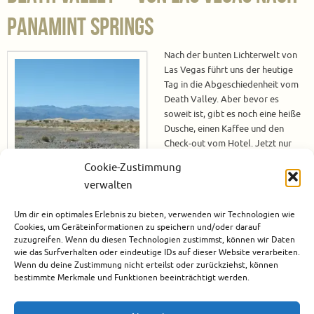
Panamint Springs
Nach der bunten Lichterwelt von
Las Vegas führt uns der heutige
Tag in die Abgeschiedenheit vom
Death Valley. Aber bevor es
soweit ist, gibt es noch eine heiße
Dusche, einen Kaffee und den
Check-out vom Hotel. Jetzt nur
noch den Hotelausgang, an dem
Cookie-Zustimmung
die Taxis stehen, finden und dann
verwalten
ab zur „apollo“ Wohnmobil-Vermiet-Station, denn dort wartet
(hoffentlich) unser neues Zuhause für die nächsten zwei Wochen auf uns!
Um dir ein optimales Erlebnis zu bieten, verwenden wir Technologien wie
Die Wohnmobil-Übergabe Das Wohnmobil…
Cookies, um Geräteinformationen zu speichern und/oder darauf
zuzugreifen. Wenn du diesen Technologien zustimmst, können wir Daten
Weiterlesen
wie das Surfverhalten oder eindeutige IDs auf dieser Website verarbeiten.
Wenn du deine Zustimmung nicht erteilst oder zurückziehst, können
bestimmte Merkmale und Funktionen beeinträchtigt werden.
Juni 15, 2016
Nordamerika
,
USA