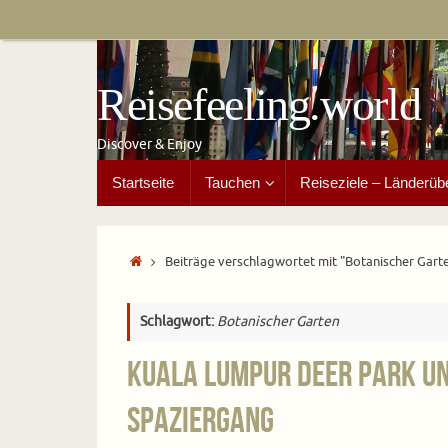
Zum
Inhalt
springen
Reisefeeling.world
Discover & Enjoy
Zum
Startseite
Tauchen
Reiseziele – Länderüb
Inhalt
springen
Start
Beiträge verschlagwortet mit "Botanischer Gart
Schlagwort:
Botanischer Garten
Kuala Lumpur Deer Park un
Spaziergang