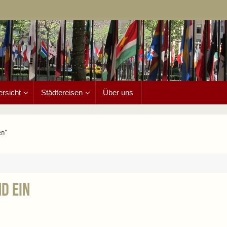
ersicht
Städtereisen
Über uns
en"
d ein