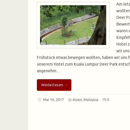
Am letz
wollten
Deer Pa
Bewert
waren v
Empfeh
Hotel 
wir uns
Frühstück etwas bewegen wollten, haben wir uns f
unserem Hotel zum Kuala Lumpur Deer Park entsch
angenehm…
Weiterlesen
Mai 19, 2017
Asien
,
Malaysia
0