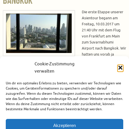
Bangkok
Die erste Etappe unserer
Asientour begann am
Freitag, 10.03.2017 um
21:40 Uhr mit dem Flug
von Frankfurt am Main
zum Suvarnabhumi
Airport nach Bangkok. Wir
hatten uns vorab ja
bereits dazu entschlossen
Cookie-Zustimmung
etwas mehr Geld in die Hand zu nehmen und in der Premium Economy zu
verwalten
fliegen, damit wir auf dem langen Flug gemütlich sitzen und vielleicht
sogar etwas schlafen können. Mit dem Schlafen hat es dann irgendwie
Um dir ein optimales Erlebnis zu bieten, verwenden wir Technologien wie
nicht so…
Cookies, um Geräteinformationen zu speichern und/oder darauf
zuzugreifen. Wenn du diesen Technologien zustimmst, können wir Daten
Weiterlesen
wie das Surfverhalten oder eindeutige IDs auf dieser Website verarbeiten.
Wenn du deine Zustimmung nicht erteilst oder zurückziehst, können
bestimmte Merkmale und Funktionen beeinträchtigt werden.
April 4, 2017
Asien
,
Thailand
0
Akzeptieren