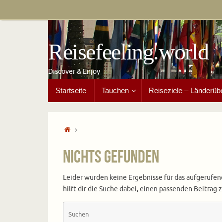
Zum
Inhalt
springen
Reisefeeling.world
Discover & Enjoy
Zum
Startseite
Tauchen
Reiseziele – Länderüb
Inhalt
springen
Start
Nichts gefunden
Leider wurden keine Ergebnisse für das aufgerufen
hilft dir die Suche dabei, einen passenden Beitrag z