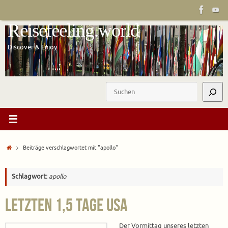
Zum
Inhalt
Reisefeeling.world
springen
Discover & Enjoy
Suchen
Start
Beiträge verschlagwortet mit "apollo"
Schlagwort:
apollo
Letzten 1,5 Tage USA
Der Vormittag unseres letzten