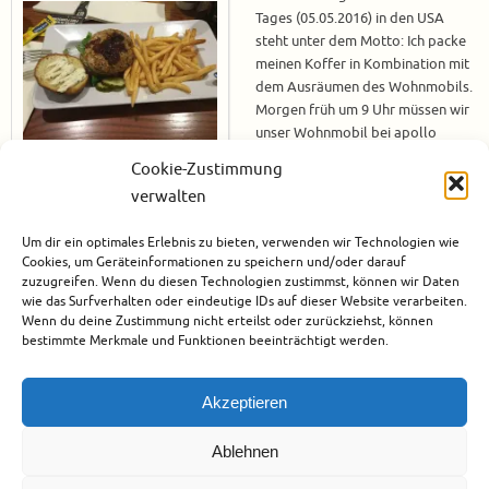
Tages (05.05.2016) in den USA
steht unter dem Motto: Ich packe
meinen Koffer in Kombination mit
dem Ausräumen des Wohnmobils.
Morgen früh um 9 Uhr müssen wir
unser Wohnmobil bei apollo
wieder abgeben. Nachdem alles
Cookie-Zustimmung
eingepackt und ausgeräumt war,
verwalten
noch einmal mit dem Besen durch und schon ist das Teil fast wieder wie
neu. Und was machen wir jetzt – es ist ja gerade mal Mittagszeit.
Um dir ein optimales Erlebnis zu bieten, verwenden wir Technologien wie
Eastside…
Cookies, um Geräteinformationen zu speichern und/oder darauf
zuzugreifen. Wenn du diesen Technologien zustimmst, können wir Daten
Weiterlesen
wie das Surfverhalten oder eindeutige IDs auf dieser Website verarbeiten.
Wenn du deine Zustimmung nicht erteilst oder zurückziehst, können
bestimmte Merkmale und Funktionen beeinträchtigt werden.
Juni 25, 2016
Nordamerika
,
USA
Akzeptieren
Ablehnen