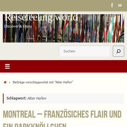
Zum
Inhalt
Reisefeeling.world
springen
Discover & Enjoy
Suchen
Start
Beiträge verschlagwortet mit "Alter Hafen"
Schlagwort:
Alter Hafen
Montreal – französiches Flair und