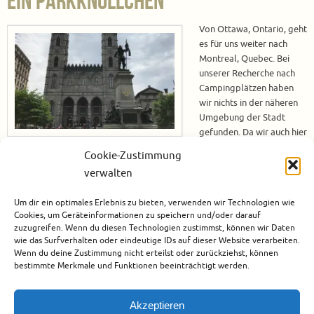
ein Parkknöllchen
Von Ottawa, Ontario, geht
es für uns weiter nach
Montreal, Quebec. Bei
unserer Recherche nach
Campingplätzen haben
wir nichts in der näheren
Umgebung der Stadt
gefunden. Da wir auch hier
aus
Cookie-Zustimmung
versicherungstechnischen Gründen nicht mit dem Wohnmobil in die Stadt
verwalten
fahren dürfen, müssen wir eine Alternative finde. Aber es gibt ja
schließlich mehr Touristen, die mit dem Wohnmobil die Stadt besichtigen
Um dir ein optimales Erlebnis zu bieten, verwenden wir Technologien wie
und dann wird es dafür auch eine Lösung geben.…
Cookies, um Geräteinformationen zu speichern und/oder darauf
zuzugreifen. Wenn du diesen Technologien zustimmst, können wir Daten
Weiterlesen
wie das Surfverhalten oder eindeutige IDs auf dieser Website verarbeiten.
Wenn du deine Zustimmung nicht erteilst oder zurückziehst, können
bestimmte Merkmale und Funktionen beeinträchtigt werden.
Dezember 3, 2018
Kanada
,
Nordamerika
,
Rundreise
1
Akzeptieren