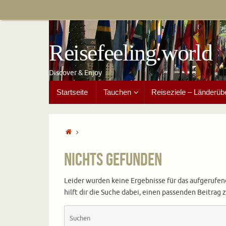
Zum
Inhalt
springen
Reisefeeling.world
Discover & Enjoy
Zum
Startseite
Tauchen
Reiseziele – Länderüb
Inhalt
springen
Start
Nichts gefunden
Leider wurden keine Ergebnisse für das aufgerufen
hilft dir die Suche dabei, einen passenden Beitrag z