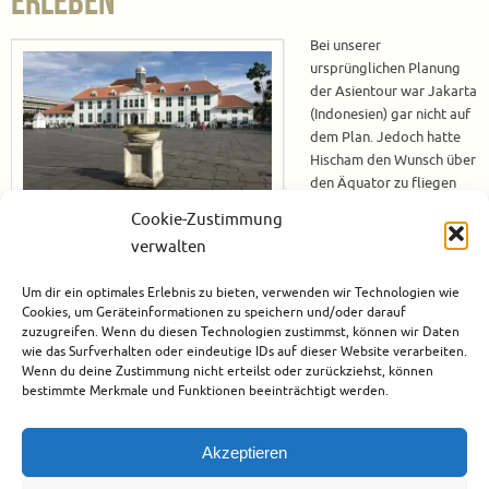
erleben
Bei unserer
ursprünglichen Planung
der Asientour war Jakarta
(Indonesien) gar nicht auf
dem Plan. Jedoch hatte
Hischam den Wunsch über
den Äquator zu fliegen
und da war Jakarta das
Cookie-Zustimmung
nahste Ziel von Singapur
verwalten
aus gesehen. Und da Hischam an diesem Tag Geburtstag hatte und seinen
50. feierte, haben wir den Wunsch einfach in die Tat umgesetzt. Der frühe
Um dir ein optimales Erlebnis zu bieten, verwenden wir Technologien wie
Vogel… Früh am Morgen haben wir uns schon wieder auf dem Weg…
Cookies, um Geräteinformationen zu speichern und/oder darauf
zuzugreifen. Wenn du diesen Technologien zustimmst, können wir Daten
Weiterlesen
wie das Surfverhalten oder eindeutige IDs auf dieser Website verarbeiten.
Wenn du deine Zustimmung nicht erteilst oder zurückziehst, können
bestimmte Merkmale und Funktionen beeinträchtigt werden.
Juni 2, 2017
Asien
,
Indonesien
,
Jakarta
,
Städtereise
3
Akzeptieren