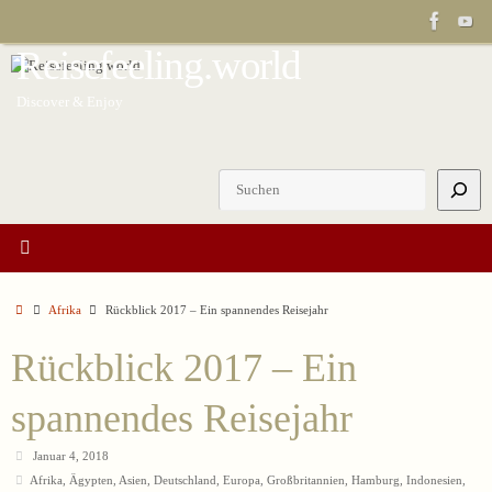
Zum
Inhalt
Reisefeeling.world
springen
Discover & Enjoy
Suchen
Start
Afrika
Rückblick 2017 – Ein spannendes Reisejahr
Rückblick 2017 – Ein
spannendes Reisejahr
Januar 4, 2018
Afrika
,
Ägypten
,
Asien
,
Deutschland
,
Europa
,
Großbritannien
,
Hamburg
,
Indonesien
,