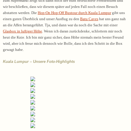
zum Supermarkt zeigt sich dann noch der bunt beleuchtete Fernsehturm und
wir beschließen, dass wir diesem später auf jeden Fall noch einen Besuch
abstatten werden. Die
Hop-On Hop-Off Bustour durch Kuala Lumpur
gibt uns
einen guten Überblick und unser Ausflug zu den
Batu Caves
hat uns ganz nah
an die Affen herangeführt. Tja, und dann war da noch die Sache mit einer
Glasbox in luftiger Höhe
. Wenn ich daran zurückdenke, schlottern mir noch
heut die Knie. Ich bin mir ganz sicher, dass Höhe niemals mein bester Freund
wird, aber ich freue mich dennoch wie Bolle, dass ich den Schritt in die Box
gewagt habe.
Kuala Lumpur – Unsere Foto-Highlights